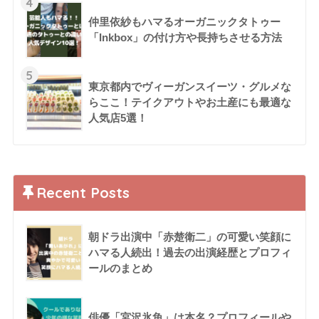
4
仲里依紗もハマるオーガニックタトゥー
「Inkbox」の付け方や長持ちさせる方法
5
東京都内でヴィーガンスイーツ・グルメな
らここ！テイクアウトやお土産にも最適な
人気店5選！
Recent Posts
朝ドラ出演中「赤楚衛二」の可愛い笑顔に
ハマる人続出！過去の出演経歴とプロフィ
ールのまとめ
俳優「宮沢氷魚」は本名？プロフィールや