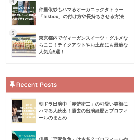
4
仲里依紗もハマるオーガニックタトゥー
「Inkbox」の付け方や長持ちさせる方法
5
東京都内でヴィーガンスイーツ・グルメな
らここ！テイクアウトやお土産にも最適な
人気店5選！
Recent Posts
朝ドラ出演中「赤楚衛二」の可愛い笑顔に
ハマる人続出！過去の出演経歴とプロフィ
ールのまとめ
俳優「宮沢氷魚」は本名？プロフィールや