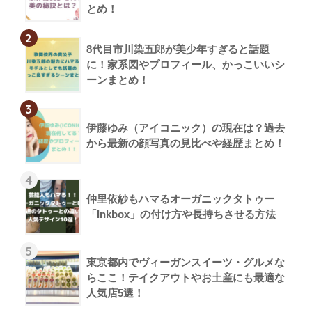
とめ！
2
8代目市川染五郎が美少年すぎると話題
に！家系図やプロフィール、かっこいいシ
ーンまとめ！
3
伊藤ゆみ（アイコニック）の現在は？過去
から最新の顔写真の見比べや経歴まとめ！
4
仲里依紗もハマるオーガニックタトゥー
「Inkbox」の付け方や長持ちさせる方法
5
東京都内でヴィーガンスイーツ・グルメな
らここ！テイクアウトやお土産にも最適な
人気店5選！